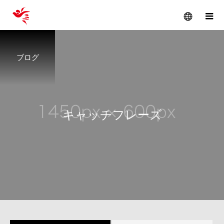
ブログ
キ
ャ
ッ
チ
フ
レ
ー
ズ